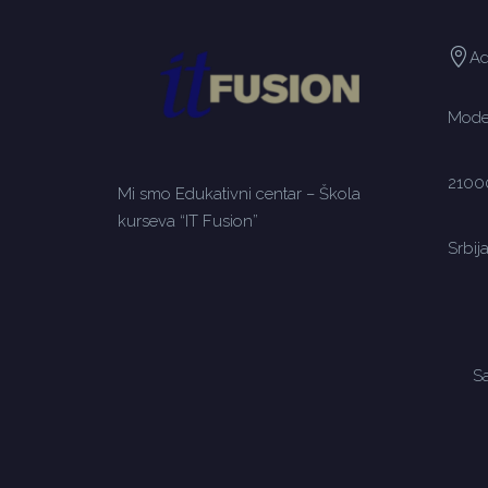
Ad
Moden
2100
Mi smo Edukativni centar – Škola
kurseva “IT Fusion”
Srbij
Sa