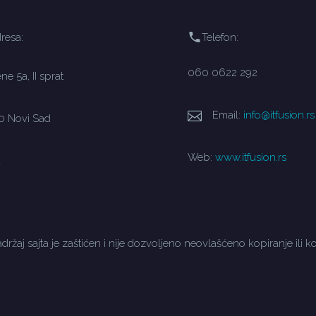
resa:
Telefon:
060 0622 292
e 5a, II sprat
Email:
info@itfusion.rs
0 Novi Sad
Web:
www.itfusion.rs
a
držaj sajta je zaštićen i nije dozvoljeno neovlašćeno kopiranje ili ko