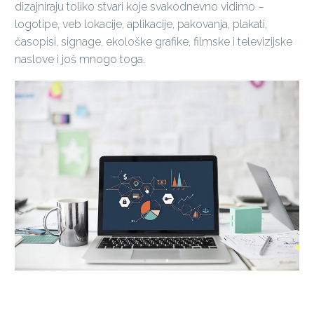
dizajniraju toliko stvari koje svakodnevno vidimo –
logotipe, veb lokacije, aplikacije, pakovanja, plakati,
časopisi, signage, ekološke grafike, filmske i televizijske
naslove i još mnogo toga.