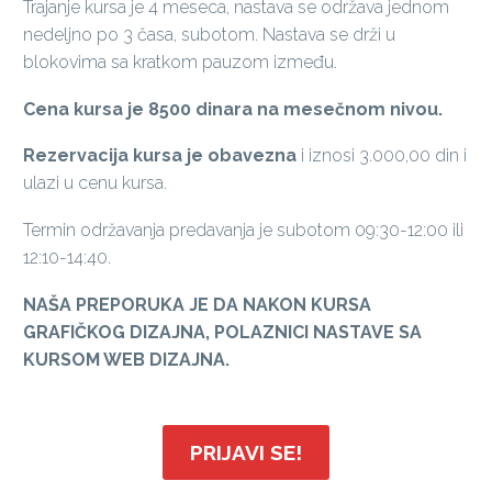
Trajanje kursa je 4 meseca, nastava se održava jednom
nedeljno po 3 časa, subotom. Nastava se drži u
blokovima sa kratkom pauzom između.
Cena kursa je 8500 dinara na mesečnom nivou.
Rezervacija kursa je obavezna
i iznosi 3.000,00 din i
ulazi u cenu kursa.
Termin održavanja predavanja je subotom 09:30-12:00 ili
12:10-14:40.
NAŠA PREPORUKA JE DA NAKON KURSA
GRAFIČKOG DIZAJNA, POLAZNICI NASTAVE SA
KURSOM WEB DIZAJNA.
PRIJAVI SE!