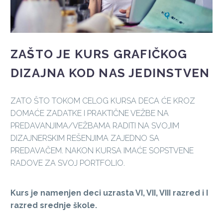
ZAŠTO JE KURS GRAFIČKOG
DIZAJNA KOD NAS JEDINSTVEN
ZATO ŠTO TOKOM CELOG KURSA DECA ĆE KROZ
DOMAĆE ZADATKE I PRAKTIČNE VEŽBE NA
PREDAVANJIMA/VEŽBAMA RADITI NA SVOJIM
DIZAJNERSKIM REŠENJIMA ZAJEDNO SA
PREDAVAČEM. NAKON KURSA IMAĆE SOPSTVENE
RADOVE ZA SVOJ PORTFOLIO.
Kurs je namenjen deci uzrasta VI, VII, VIII razred i I
razred srednje škole.