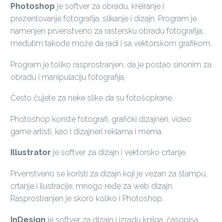
Photoshop
je softver za obradu, kreiranje i
prezentovanje fotografija, slikanje i dizajn. Program je
namenjen prvenstveno za rastersku obradu fotografija,
međutim takođe može da radi i sa vektorskom grafikom.
Program je toliko rasprostranjen, da je postao sinonim za
obradu i manipulaciju fotografija.
Često čujete za neke slike da su fotošopirane.
Photoshop koriste fotografi, grafički dizajneri, video
game artisti, kao i dizajneri reklama i mema.
Illustrator
je softver za dizajn i vektorsko crtanje.
Prvenstveno se koristi za dizajn koji je vezan za štampu,
crtanje i ilustracije, mnogo ređe za web dizajn.
Rasprostranjen je skoro koliko i Photoshop.
InDesign
je softver za dizajn i izradu knjiga, časopisa,