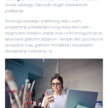
novina, kataloga, i bilo kojih drugih višestraničnih
publikacija.
Pored upoznavanja i praktičnog rada u ovim
programima, pohađanjem ovog kursa steći ćete i
neophodno teorijsko znanje, koje će IM omogućiti da se
lakše bave grafičkim dizajnom. Teorijski deo upoznaće ih
sa teorijom boja, grafičkim formatima i industrijskim
standardima, fontovima, i sl.