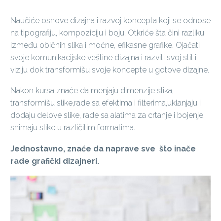
Naučiće osnove dizajna i razvoj koncepta koji se odnose
na tipografiju, kompoziciju i boju. Otkriće šta čini razliku
između običnih slika i moćne, efikasne grafike. Ojačati
svoje komunikacijske veštine dizajna i razviti svoj stil i
viziju dok transformišu svoje koncepte u gotove dizajne.
Nakon kursa znaće da menjaju dimenzije slika,
transformišu slike,rade sa efektima i filterima,uklanjaju i
dodaju delove slike, rade sa alatima za crtanje i bojenje,
snimaju slike u različitim formatima.
Jednostavno, znaće da naprave sve što inače
rade grafički dizajneri.