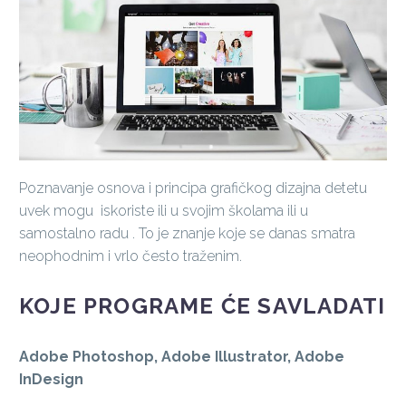
Poznavanje osnova i principa grafičkog dizajna detetu
uvek mogu iskoriste ili u svojim školama ili u
samostalno radu . To je znanje koje se danas smatra
neophodnim i vrlo često traženim.
KOJE PROGRAME ĆE SAVLADATI
Adobe Photoshop, Adobe Illustrator, Adobe
InDesign