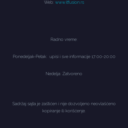
Web:
www.itfusion.rs
Radno vreme:
Ponedeljak-Petak: upisi i sve informacije 17:00-20:00
Nedelja: Zatvoreno
Sadržaj sajta je zaštićen i nije dozvoljeno neovlašćeno
kopiranje ili korišćenje.