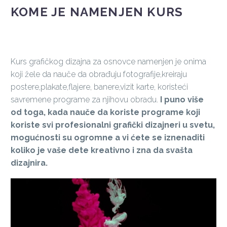
KOME JE NAMENJEN KURS
Kurs grafičkog dizajna za osnovce namenjen je onima
koji žele da nauče da obrađuju fotografije,kreiraju
postere,plakate,flajere, banere,vizit karte, koristeći
savremene programe za njihovu obradu.
I puno više
od toga, kada nauče da koriste programe koji
koriste svi profesionalni grafički dizajneri u svetu,
mogućnosti su ogromne a vi ćete se iznenaditi
koliko je vaše dete kreativno i zna da svašta
dizajnira.