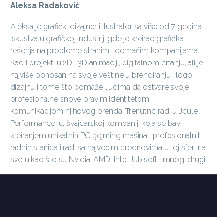
Aleksa Radaković
Aleksa je grafički dizajner i ilustrator sa više od 7 godina
iskustva u grafičkoj industriji gde je kreirao grafička
rešenja na probleme stranim i domaćim kompanijama.
Kao i projekti u 2D i 3D animaciji, digitalnom crtanju, ali je
najviše ponosan na svoje veštine u brendiranju i logo
dizajnu i tome što pomaže ljudima da ostvare svoje
profesionalne snove pravim identitetom i
komunikacijom njihovog brenda. Trenutno radi u Joule
Performance-u, švajcarskoj kompaniji koja se bavi
kreiranjem unikatnih PC gejming mašina i profesionalnih
radnih stanica i radi sa najvećim brednovima u toj sferi na
svetu kao što su Nvidia, AMD, Intel, Ubisoft i mnogi drugi.