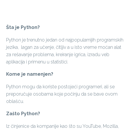
Šta je Python?
Python je trenutno jedan od najpopularnijih programskih
jezika, lagan za učenje, čitljiv a u isto vreme moćan alat
za rešavanje problema, kreiranje igrica, izradu veb
aplikacija i primenu u statistici.
Kome je namenjen?
Python mogu da koriste postojeći programeri, ali se
preporučuje osobama koje počinju da se bave ovom
oblašću.
Zašto Python?
Iz činjenice da kompanije kao što su YouTube, Mozilla,