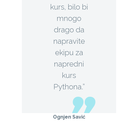
kurs, bilo bi
mnogo
drago da
napravite
ekipu za
napredni
kurs
Pythona.”
Ognjen Savić