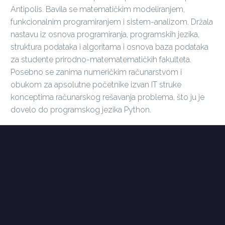
Antipolis. Bavila se matematičkim modeliranjem,
funkcionalnim programiranjem i sistem-analizom. Držala
nastavu iz osnova programiranja, programskih jezika,
struktura podataka i algoritama i osnova baza podataka
za studente prirodno-matematematičkih fakulteta.
Posebno se zanima numeričkim računarstvom i
obukom za apsolutne početnike izvan IT struke
konceptima računarskog rešavanja problema, što ju je
dovelo do programskog jezika Python.