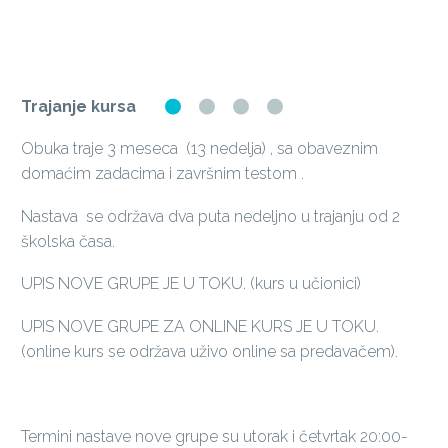
Trajanje kursa
Obuka traje 3 meseca (13 nedelja) , sa obaveznim
domaćim zadacima i završnim testom .
Nastava se održava dva puta nedeljno u trajanju od 2
školska časa.
UPIS NOVE GRUPE JE U TOKU. (kurs u učionici)
UPIS NOVE GRUPE ZA ONLINE KURS JE U TOKU.
(online kurs se održava uživo online sa predavačem).
Termini nastave nove grupe su utorak i četvrtak 20:00-