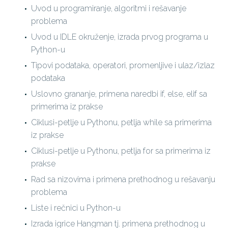
Uvod u programiranje, algoritmi i rešavanje
problema
Uvod u IDLE okruženje, izrada prvog programa u
Python-u
Tipovi podataka, operatori, promenljive i ulaz/izlaz
podataka
Uslovno grananje, primena naredbi if, else, elif sa
primerima iz prakse
Ciklusi-petlje u Pythonu, petlja while sa primerima
iz prakse
Ciklusi-petlje u Pythonu, petlja for sa primerima iz
prakse
Rad sa nizovima i primena prethodnog u rešavanju
problema
Liste i rečnici u Python-u
Izrada igrice Hangman tj. primena prethodnog u