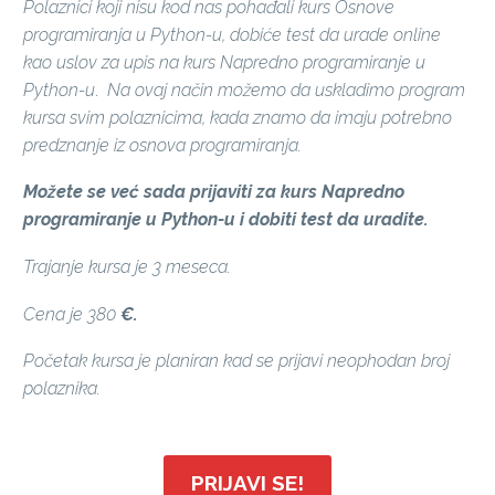
Polaznici koji nisu kod nas pohađali kurs Osnove
programiranja u Python-u, dobiće test da urade online
kao uslov za upis na kurs Napredno programiranje u
Python-u
.
Na ovaj način možemo da uskladimo program
kursa svim polaznicima, kada znamo da imaju potrebno
predznanje iz osnova programiranja.
Možete se već sada prijaviti za kurs Napredno
programiranje u Python-u i dobiti test da uradite.
Trajanje kursa je 3 meseca.
Cena je 380
€.
Početak kursa je planiran kad se prijavi neophodan broj
polaznika.
PRIJAVI SE!