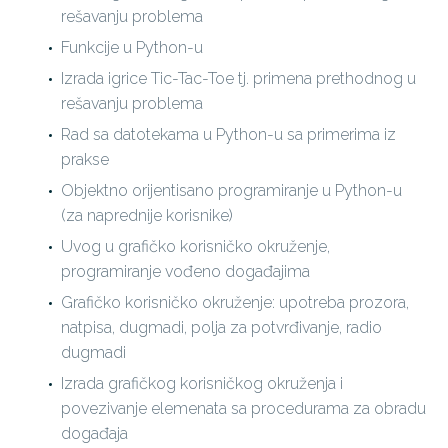
rešavanju problema
Funkcije u Python-u
Izrada igrice Tic-Tac-Toe tj. primena prethodnog u
rešavanju problema
Rad sa datotekama u Python-u sa primerima iz
prakse
Objektno orijentisano programiranje u Python-u
(za naprednije korisnike)
Uvog u grafičko korisničko okruženje,
programiranje vođeno događajima
Grafičko korisničko okruženje: upotreba prozora,
natpisa, dugmadi, polja za potvrđivanje, radio
dugmadi
Izrada grafičkog korisničkog okruženja i
povezivanje elemenata sa procedurama za obradu
događaja