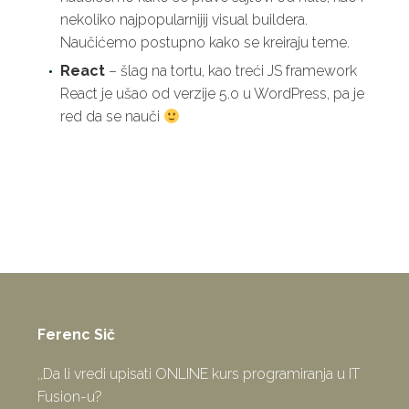
nekoliko najpopularnijij visual buildera.
Naučićemo postupno kako se kreiraju teme.
React
– šlag na tortu, kao treći JS framework
React je ušao od verzije 5.o u WordPress, pa je
red da se nauči
Ferenc Sič
,,Da li vredi upisati ONLINE kurs programiranja u IT
Fusion-u?