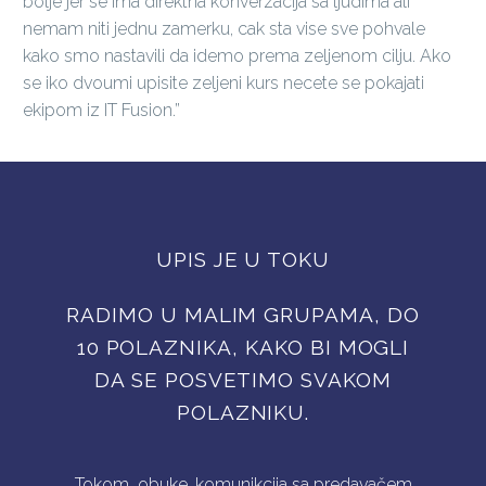
bolje jer se ima direktna konverzacija sa ljudima ali
nemam niti jednu zamerku, cak sta vise sve pohvale
kako smo nastavili da idemo prema zeljenom cilju. Ako
se iko dvoumi upisite zeljeni kurs necete se pokajati
ekipom iz IT Fusion.”
UPIS JE U TOKU
RADIMO U MALIM GRUPAMA, DO
10 POLAZNIKA, KAKO BI MOGLI
DA SE POSVETIMO SVAKOM
POLAZNIKU.
Tokom obuke, komunikcija sa predavačem