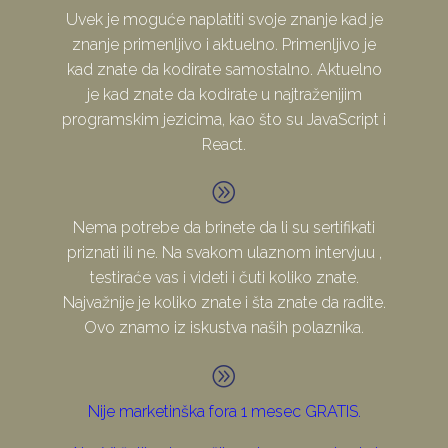
Uvek je moguće naplatiti svoje znanje kad je
znanje primenljivo i aktuelno. Primenljivo je
kad znate da kodirate samostalno. Aktuelno
je kad znate da kodirate u najtraženijim
programskim jezicima, kao što su JavaScript i
React.
A
A
Nema potrebe da brinete da li su sertifikati
priznati ili ne. Na svakom ulaznom intervjuu ,
testiraće vas i videti i čuti koliko znate.
Najvažnije je koliko znate i šta znate da radite.
Ovo znamo iz iskustva naših polaznika.
A
A
Nije marketinška fora 1 mesec GRATIS.