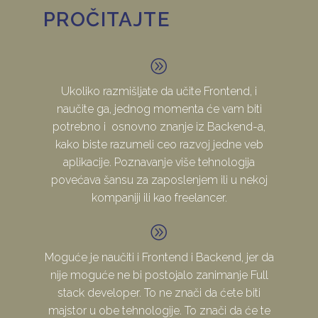
PROČITAJTE
A
A
Ukoliko razmišljate da učite Frontend, i
naučite ga, jednog momenta će vam biti
potrebno i osnovno znanje iz Backend-a,
kako biste razumeli ceo razvoj jedne veb
aplikacije. Poznavanje više tehnologija
povećava šansu za zaposlenjem ili u nekoj
kompaniji ili kao freelancer.
A
A
Moguće je naučiti i Frontend i Backend, jer da
nije moguće ne bi postojalo zanimanje Full
stack developer. To ne znači da ćete biti
majstor u obe tehnologije. To znači da će te