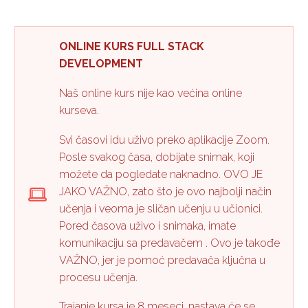
ONLINE KURS FULL STACK
DEVELOPMENT
Naš online kurs nije kao većina online
kurseva.
Svi časovi idu uživo preko aplikacije Zoom.
Posle svakog časa, dobijate snimak, koji
možete da pogledate naknadno. OVO JE
JAKO VAŽNO, zato što je ovo najbolji način
učenja i veoma je sličan učenju u učionici.
Pored časova uživo i snimaka, imate
komunikaciju sa predavačem . Ovo je takođe
VAŽNO, jer je pomoć predavača ključna u
procesu učenja.
Trajanje kursa je 8 meseci, nastava će se