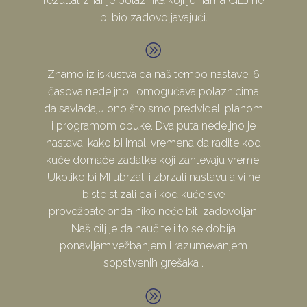
rezultat znanje polaznika koji je nama CILJ ne
bi bio zadovoljavajući.
A
A
Znamo iz iskustva da naš tempo nastave, 6
časova nedeljno, omogućava polaznicima
da savladaju ono što smo predvideli planom
i programom obuke. Dva puta nedeljno je
nastava, kako bi imali vremena da radite kod
kuće domaće zadatke koji zahtevaju vreme.
Ukoliko bi MI ubrzali i zbrzali nastavu a vi ne
biste stizali da i kod kuće sve
provežbate,onda niko neće biti zadovoljan.
Naš cilj je da naučite i to se dobija
ponavljam,vežbanjem i razumevanjem
sopstvenih grešaka .
A
A