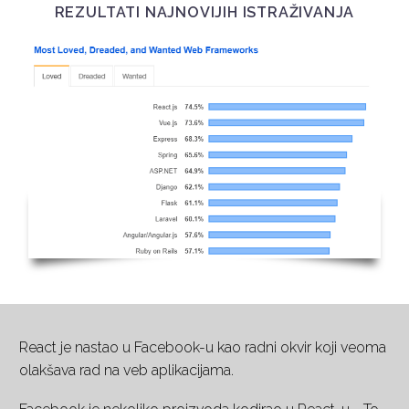
REZULTATI NAJNOVIJIH ISTRAŽIVANJA
React je nastao u Facebook-u kao radni okvir koji veoma
olakšava rad na veb aplikacijama.