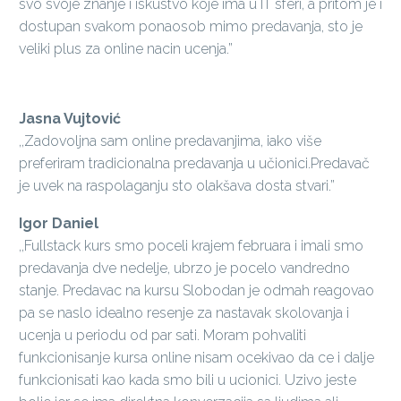
svo svoje znanje i iskustvo koje ima u IT sferi, a pritom je i
dostupan svakom ponaosob mimo predavanja, sto je
veliki plus za online nacin ucenja.”
Jasna Vujtović
,,Zadovoljna sam online predavanjima, iako više
preferiram tradicionalna predavanja u učionici.Predavač
je uvek na raspolaganju sto olakšava dosta stvari.”
Igor Daniel
,,Fullstack kurs smo poceli krajem februara i imali smo
predavanja dve nedelje, ubrzo je pocelo vandredno
stanje. Predavac na kursu Slobodan je odmah reagovao
pa se naslo idealno resenje za nastavak skolovanja i
ucenja u periodu od par sati. Moram pohvaliti
funkcionisanje kursa online nisam ocekivao da ce i dalje
funkcionisati kao kada smo bili u ucionici. Uzivo jeste