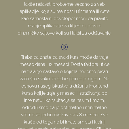
lakše rešavati probleme vezano za veb
aplikacije, koje su realnost u firmama ili ćete
kao samostalni developer moći da pravite
manje aplikacaije za klijente i pravite
dinamičke sajtove koji su i lakši za održavanje.
A
A
Treba da znate da svaki kurs može da traje
mesec dana i 12 meseci. Dosta faktora utiče
na trajanje nastave o kojima nećemo pisati
zato što svako za sebe planira program. Na
osnovu našeg iskustva u držanju Frontend
kursa koji je traje 5 meseci i istraživanja po
internetu i konsultacija sa našim timom,
odredili smo da je optimalno i minimalno
vreme za jedan ovakav kurs 8 meseci. Sve
kraće od toga ne bi imalo smisla i krajnji