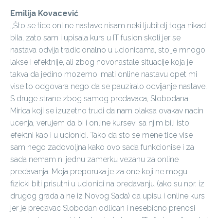
Emilija Kovacević
,,Što se tice online nastave nisam neki ljubitelj toga nikad
bila, zato sam i upisala kurs u IT fusion skoli jer se
nastava odvija tradicionalno u ucionicama, sto je mnogo
lakse i efektnije, ali zbog novonastale situacije koja je
takva da jedino mozemo imati online nastavu opet mi
vise to odgovara nego da se pauziralo odvijanje nastave.
S druge strane zbog samog predavaca, Slobodana
Mirica koji se izuzetno trudi da nam olaksa ovakav nacin
ucenja, verujem da bi i online kursevi sa njim bili isto
efektni kao i u ucionici. Tako da sto se mene tice vise
sam nego zadovoljna kako ovo sada funkcionise i za
sada nemam ni jednu zamerku vezanu za online
predavanja. Moja preporuka je za one koji ne mogu
fizicki biti prisutni u ucionici na predavanju (ako su npr. iz
drugog grada a ne iz Novog Sada) da upisu i online kurs
jer je predavac Slobodan odlican i nesebicno prenosi