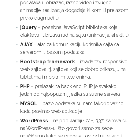
podataka u obrazac, razne video i zvučne
animacije, realizacija događaja klikom ili prelazom
preko dugmadi …)
jQuery
– posebna JavaScript biblioteka koja
olakšava i ubrzava rad na sajtu (animacije, efekti, …)
AJAX
– alat za komunikaciju korisnika sajta sa
serverom ili bazom podataka
Bootstrap framework
– izrada tzv. responsive
web sajtova, tj. sajtova koji se dobro prikazuju na
tabletima i mobilnim telefonima.
PHP
– prelazak na back end, PHP je svakako
jedan od najpopularnij jezika sa strane servera
MYSQL
– baze podataka su nam takođe važne
kada pravimo web aplikacije
WordPress
– najpopularniji CMS, 33% sajtova su
na WordPress-u, što govori samo za sebe,
naučićemo kako se prave sajtovi od nule, kao i