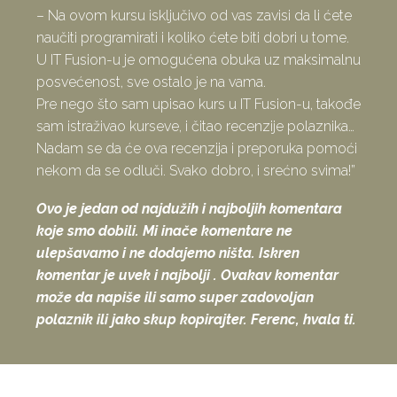
– Na ovom kursu isključivo od vas zavisi da li ćete
naučiti programirati i koliko ćete biti dobri u tome.
U IT Fusion-u je omogućena obuka uz maksimalnu
posvećenost, sve ostalo je na vama.
Pre nego što sam upisao kurs u IT Fusion-u, takođe
sam istraživao kurseve, i čitao recenzije polaznika…
Nadam se da će ova recenzija i preporuka pomoći
nekom da se odluči. Svako dobro, i srećno svima!”
Ovo je jedan od najdužih i najboljih komentara
koje smo dobili. Mi inače komentare ne
ulepšavamo i ne dodajemo ništa. Iskren
komentar je uvek i najbolji . Ovakav komentar
može da napiše ili samo super zadovoljan
polaznik ili jako skup kopirajter. Ferenc, hvala ti.