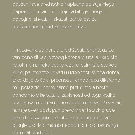
odličan i sve prethodno napisano opisuje njega.
Zapravo, nemam reči kojima bih ga mogao
dovoljno ishvaliti i iskazati zahvalost za
posvećenost i trud koji nam pruža.
-Predavanja se trenutno održavaju online, usled
vanredne situacije zbog korona virusa, ali kao što
rekoh nema neke velike razlike, osim što ste kod
kuće, pa možete uživati u udobnosti svoga doma,
tako da je to čak i prednost. Tempo rada diktiramo
mi- polaznici; nešto samo pretrčimo a nešto
ponovimo više puta, u zavisnosti od toga koliko
brzo shvatimo- naučimo određenu stvar. Predavač
nam je uvek dostupan preko viber i slack grupe,
tako da u svakom trenutku možemo postaviti
pitanje, ukoliko imamo nedoumicu oko rešavanja
domaćih zadataka.