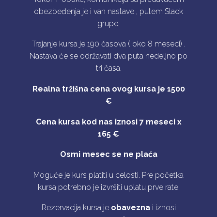
obezbeđenja je i van nastave , putem Slack
grupe.
Trajanje kursa je 190 časova ( oko 8 meseci) .
Nastava će se održavati dva puta nedeljno po
tri časa.
Realna tržišna cena ovog kursa je 1500
€
Cena kursa kod nas iznosi 7 meseci x
165 €
Osmi mesec se ne plaća
Moguće je kurs platiti u celosti. Pre početka
kursa potrebno je izvršiti uplatu prve rate.
Rezervacija kursa je
obavezna
i iznosi