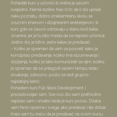
Pohađati kurs u učionici ili online je sasvim
svejedno. Nema razlike. Kao ni to da li ste upisali
neku poznatu, dobro izreklamiranu školu sa
zvučnim imenom i dizajniranim eneterijerom, ili
kurs gde se časovi održavaju u stanu kod baba
Jovanke, jer je tu bilo mesta da se napravi učionica.
Jedino što je bitno, jeste kakav je predavač.
– Koliko je spreman da vam se posveti, kako je
koncipirao predavanja, koliko ima razumevanja i
strpljenja, koliko je lako komunicirati sa njim, koliko
je spreman da se prilagodi vašem tempu rada i
shvatanja, odnosno, pošto se radi grupno-
najslabijoj karici.
Pohađam kurs Full Stack Development, i
prezadovoljan sam. Sve ovo što sam prethodno
napisao sam i shvatio kada je kurs počeo. Džaba
vam fensi opreme i svega, ako predavač nije dobar.
Imao sam tu sreću da je predavač na ovom kursu