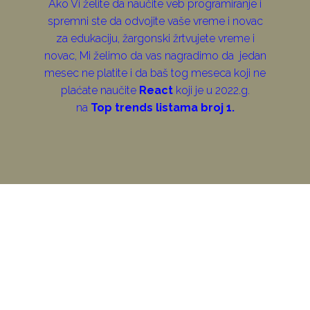
Ako Vi želite da naučite veb programiranje i
spremni ste da odvojite vaše vreme i novac
za edukaciju, žargonski žrtvujete vreme i
novac, Mi želimo da vas nagradimo da jedan
mesec ne platite i da baš tog meseca koji ne
plaćate naučite
React
koji je u 2022.g.
na
Top trends listama broj
1.