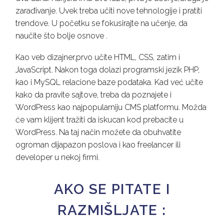
zarađivanje. Uvek treba učiti nove tehnologije i pratiti
trendove. U početku se fokusirajte na učenje, da
naučite što bolje osnove .
Kao veb dizajner,prvo učite HTML, CSS, zatim i
JavaScript. Nakon toga dolazi programski jezik PHP,
kao i MySQL relacione baze podataka. Kad već učite
kako da pravite sajtove, treba da poznajete i
WordPress kao najpopularniju CMS platformu. Možda
će vam klijent tražiti da iskucan kod prebacite u
WordPress. Na taj način možete da obuhvatite
ogroman dijapazon poslova i kao freelancer ili
developer u nekoj firmi.
AKO SE PITATE I
RAZMIŠLJATE :