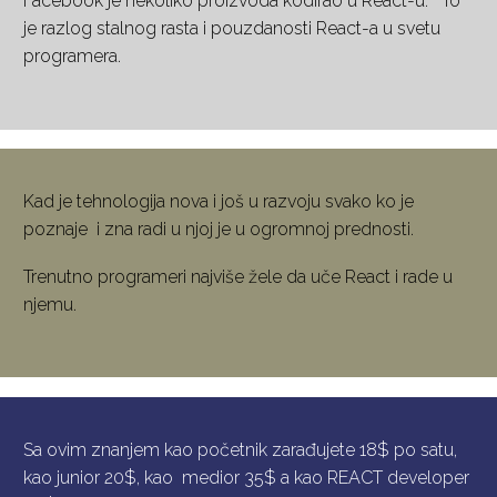
Facebook je nekoliko proizvoda kodirao u React-u. To
je razlog stalnog rasta i pouzdanosti React-a u svetu
programera.
Kad je tehnologija nova i još u razvoju svako ko je
poznaje i zna radi u njoj je u ogromnoj prednosti.
Trenutno programeri najviše žele da uče React i rade u
njemu.
Sa ovim znanjem kao početnik zarađujete 18$ po satu,
kao junior 20$, kao medior 35$ a kao REACT developer