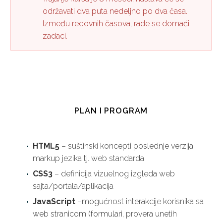
održavati dva puta nedeljno po dva časa.
Između redovnih časova, rade se domaći
zadaci.
PLAN I PROGRAM
HTML5
– suštinski koncepti poslednje verzija
markup jezika tj. web standarda
CSS3
– definicija vizuelnog izgleda web
sajta/portala/aplikacija
JavaScript
–mogućnost interakcije korisnika sa
web stranicom (formulari, provera unetih