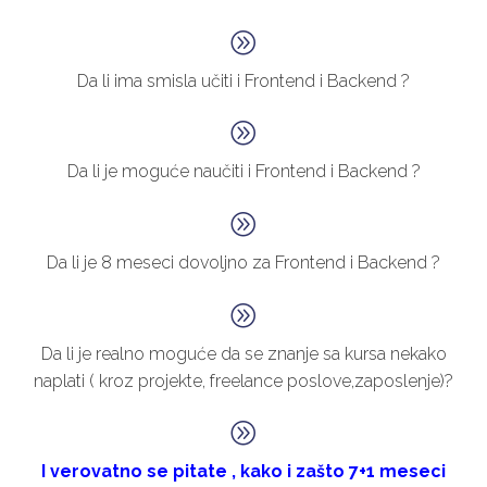
A
A
Da li ima smisla učiti i Frontend i Backend ?
A
A
Da li je moguće naučiti i Frontend i Backend ?
A
A
Da li je 8 meseci dovoljno za Frontend i Backend ?
A
A
Da li je realno moguće da se znanje sa kursa nekako
naplati ( kroz projekte, freelance poslove,zaposlenje)?
A
A
I verovatno se pitate , kako i zašto 7+1 meseci