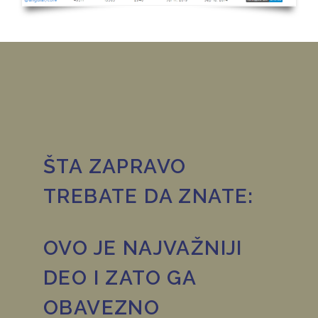
ŠTA ZAPRAVO
TREBATE DA ZNATE:
OVO JE NAJVAŽNIJI
DEO I ZATO GA
OBAVEZNO