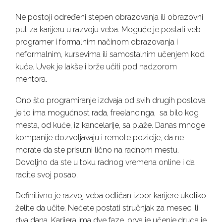
Ne postoji određeni stepen obrazovanja ili obrazovni
put za karijeru u razvoju veba. Moguće je postati veb
programer i formalnim načinom obrazovanja i
neformalnim, kursevima ili samostalnim učenjem kod
kuće. Uvek je lakše i brže učiti pod nadzorom
mentora.
Ono što programiranje izdvaja od svih drugih poslova
je to ima mogućnost rada, freelancinga, sa bilo kog
mesta, od kuće, iz kancelarije, sa plaže. Danas mnoge
kompanije dozvoljavaju i remote pozicije, da ne
morate da ste prisutni lično na radnom mestu.
Dovoljno da ste u toku radnog vremena online i da
radite svoj posao.
Definitivno je razvoj veba odličan izbor karijere ukoliko
želite da učite. Nećete postati stručnjak za mesec ili
dva dana. Karijera ima dve faze, prva je učenje,druga je