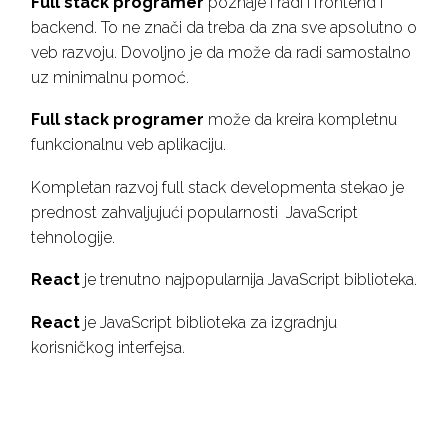
Full stack programer
poznaje i radi i frontend i
backend. To ne znači da treba da zna sve apsolutno o
veb razvoju. Dovoljno je da može da radi samostalno
uz minimalnu pomoć.
Full stack programer
može da kreira kompletnu
funkcionalnu veb aplikaciju.
Kompletan razvoj full stack developmenta stekao je
prednost zahvaljujući popularnosti JavaScript
tehnologije.
React
je trenutno najpopularnija JavaScript biblioteka.
React
je JavaScript biblioteka za izgradnju
korisničkog interfejsa.