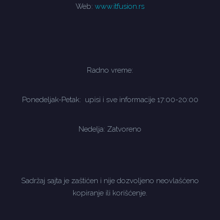
Web:
www.itfusion.rs
Radno vreme:
Ponedeljak-Petak: upisi i sve informacije 17:00-20:00
Nedelja: Zatvoreno
Sadržaj sajta je zaštićen i nije dozvoljeno neovlašćeno
kopiranje ili korišćenje.