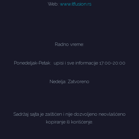
Web:
www.itfusion.rs
Radno vreme:
Ponedeljak-Petak: upisi i sve informacije 17:00-20:00
Nedelja: Zatvoreno
Sadržaj sajta je zaštićen i nije dozvoljeno neovlašćeno
kopiranje ili korišćenje.