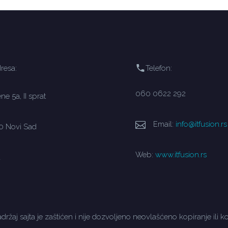
resa:
Telefon:
060 0622 292
e 5a, II sprat
Email:
info@itfusion.rs
0 Novi Sad
Web:
www.itfusion.rs
a
držaj sajta je zaštićen i nije dozvoljeno neovlašćeno kopiranje ili ko