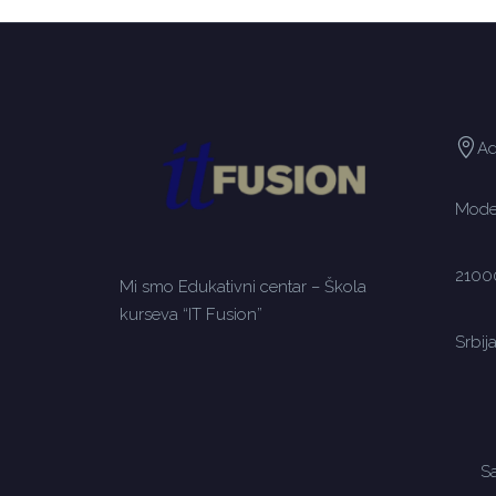
Ad
Moden
2100
Mi smo Edukativni centar – Škola
kurseva “IT Fusion”
Srbij
Sa