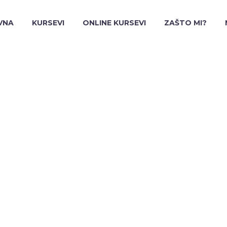
VNA
KURSEVI
ONLINE KURSEVI
ZAŠTO MI?