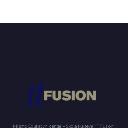
Mi smo Edukativni centar – Škola kurseva “IT Fusion”