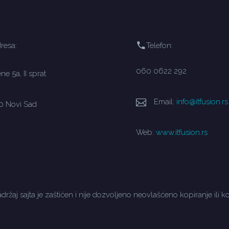
resa:
Telefon:
060 0622 292
e 5a, II sprat
Email:
info@itfusion.rs
0 Novi Sad
Web:
www.itfusion.rs
a
držaj sajta je zaštićen i nije dozvoljeno neovlašćeno kopiranje ili ko