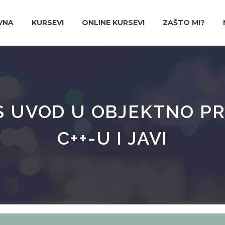
VNA
KURSEVI
ONLINE KURSEVI
ZAŠTO MI?
RS UVOD U OBJEKTNO P
C++-U I JAVI