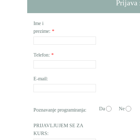
Prijava
Ime i
prezime:
*
Telefon:
*
E-mail:
Da
Ne
Poznavanje programiranja:
PRIJAVLJUJEM SE ZA
KURS: