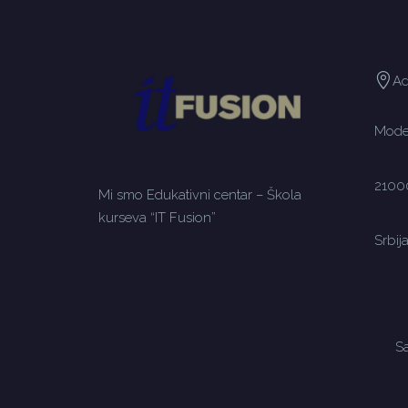
Ad
Moden
2100
Mi smo Edukativni centar – Škola
kurseva “IT Fusion”
Srbij
Sa