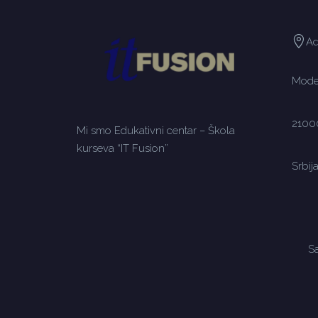
Ad
Moden
2100
Mi smo Edukativni centar – Škola
kurseva “IT Fusion”
Srbij
Sa