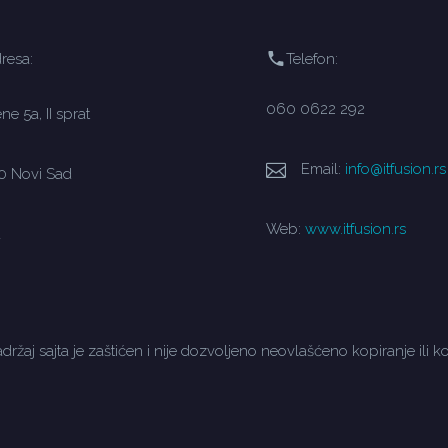
resa:
Telefon:
060 0622 292
e 5a, II sprat
Email:
info@itfusion.rs
0 Novi Sad
Web:
www.itfusion.rs
a
držaj sajta je zaštićen i nije dozvoljeno neovlašćeno kopiranje ili ko