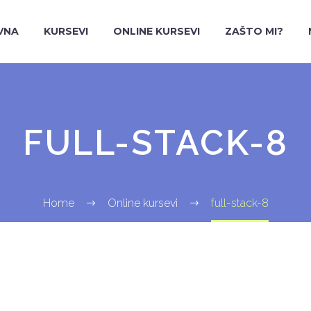
VNA
KURSEVI
ONLINE KURSEVI
ZAŠTO MI?
FULL-STACK-8
Home
Online kursevi
full-stack-8