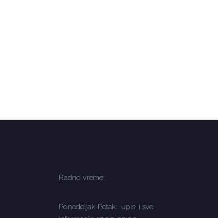
Radno vreme:
Ponedeljak-Petak: upisi i sve