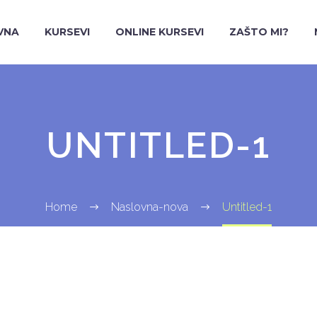
VNA
KURSEVI
ONLINE KURSEVI
ZAŠTO MI?
UNTITLED-1
Home
Naslovna-nova
Untitled-1