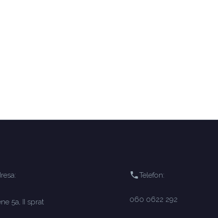
resa:
Telefon:
060 0622 292
e 5a, II sprat