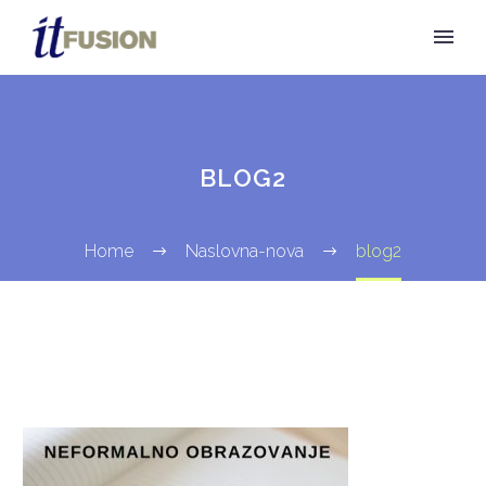
BLOG2
Home
Naslovna-nova
blog2