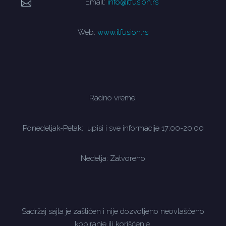
Email:
info@itfusion.rs
Web:
www.itfusion.rs
Radno vreme:
Ponedeljak-Petak: upisi i sve informacije 17:00-20:00
Nedelja: Zatvoreno
Sadržaj sajta je zaštićen i nije dozvoljeno neovlašćeno
kopiranje ili korišćenje.