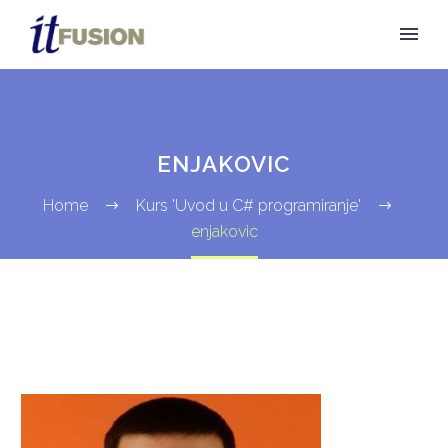
ENJAKOVIC
Home
Kurs 'Uvod u C# programiranje'
enjakovic