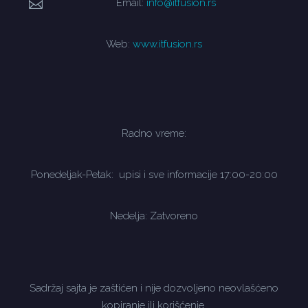
Email:
info@itfusion.rs
Web:
www.itfusion.rs
Radno vreme:
Ponedeljak-Petak: upisi i sve informacije 17:00-20:00
Nedelja: Zatvoreno
Sadržaj sajta je zaštićen i nije dozvoljeno neovlašćeno
kopiranje ili korišćenje.