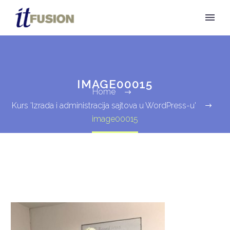
IMAGE00015
Home
Kurs 'Izrada i administracija sajtova u WordPress-u'
image00015