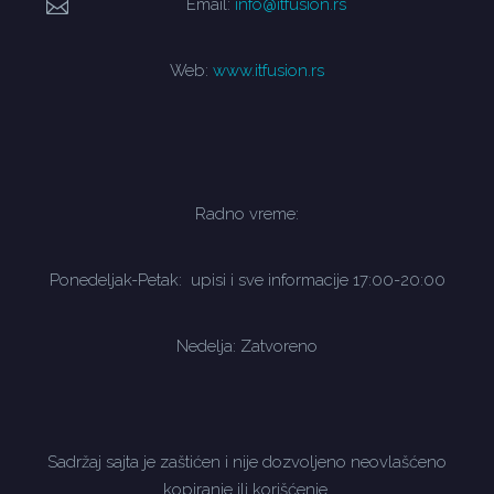
Email:
info@itfusion.rs
Web:
www.itfusion.rs
Radno vreme:
Ponedeljak-Petak: upisi i sve informacije 17:00-20:00
Nedelja: Zatvoreno
Sadržaj sajta je zaštićen i nije dozvoljeno neovlašćeno
kopiranje ili korišćenje.