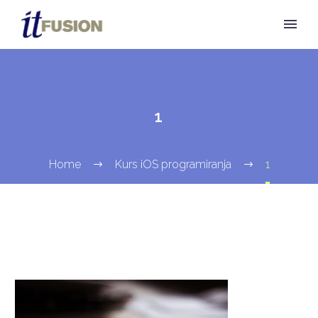
1
Home
Kurs iOS programiranja
1