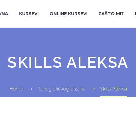
VNA
KURSEVI
ONLINE KURSEVI
ZAŠTO MI?
SKILLS ALEKSA
Home
Kurs grafičkog dizajna
Skills Aleksa