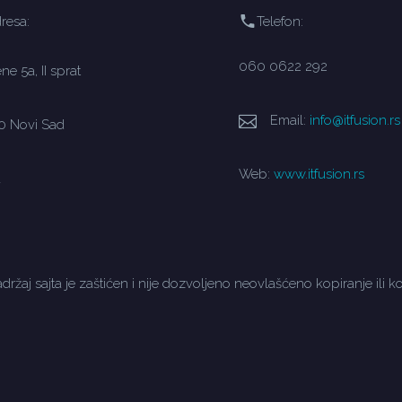
resa:
Telefon:
060 0622 292
e 5a, II sprat
Email:
info@itfusion.rs
0 Novi Sad
Web:
www.itfusion.rs
a
držaj sajta je zaštićen i nije dozvoljeno neovlašćeno kopiranje ili ko