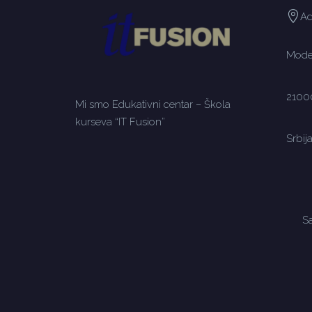
Ad
Moden
2100
Mi smo Edukativni centar – Škola
kurseva “IT Fusion”
Srbij
Sa