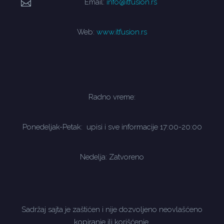
Email:
info@itfusion.rs
Web:
www.itfusion.rs
Radno vreme:
Ponedeljak-Petak: upisi i sve informacije 17:00-20:00
Nedelja: Zatvoreno
Sadržaj sajta je zaštićen i nije dozvoljeno neovlašćeno
kopiranje ili korišćenje.