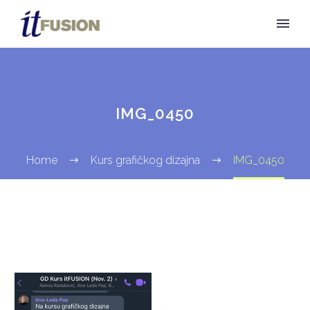
IMG_0450
Home
Kurs grafičkog dizajna
IMG_0450