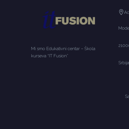
Ad
Moden
2100
Mi smo Edukativni centar – Škola
kurseva “IT Fusion”
Srbij
Sa