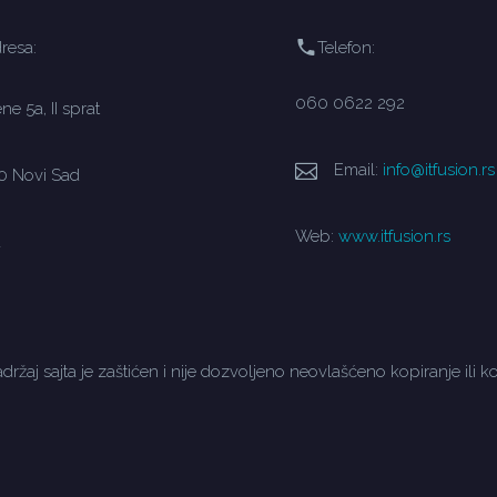
resa:
Telefon:
060 0622 292
e 5a, II sprat
Email:
info@itfusion.rs
0 Novi Sad
Web:
www.itfusion.rs
a
držaj sajta je zaštićen i nije dozvoljeno neovlašćeno kopiranje ili ko