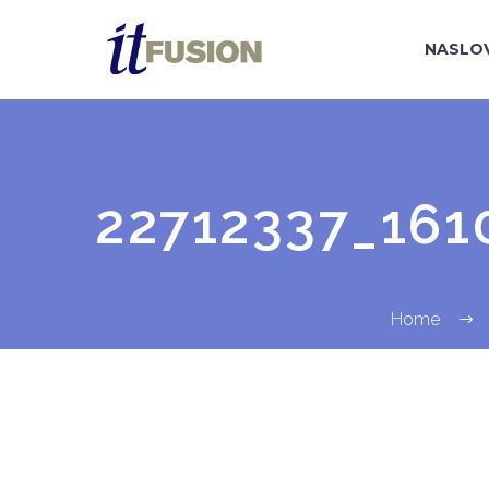
NASLO
22712337_161
Home