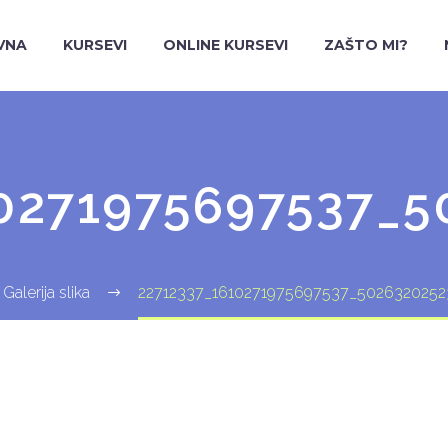
VNA
KURSEVI
ONLINE KURSEVI
ZAŠTO MI?
0271975697537_5
Galerija slika
22712337_1610271975697537_5026320252