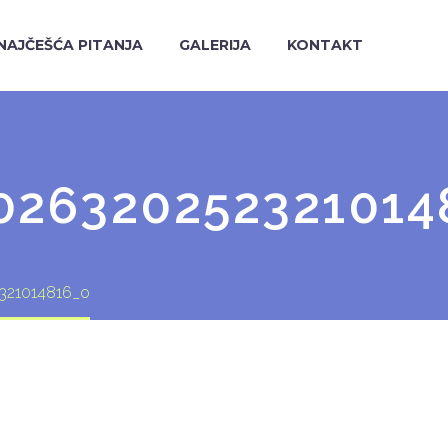
NAJČEŠĆA PITANJA
GALERIJA
KONTAKT
026320252321014
321014816_o