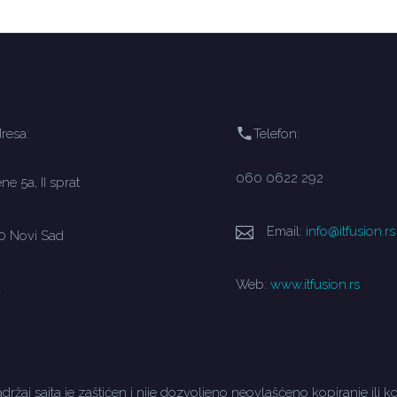
resa:
Telefon:
060 0622 292
e 5a, II sprat
Email:
info@itfusion.rs
0 Novi Sad
Web:
www.itfusion.rs
a
držaj sajta je zaštićen i nije dozvoljeno neovlašćeno kopiranje ili ko