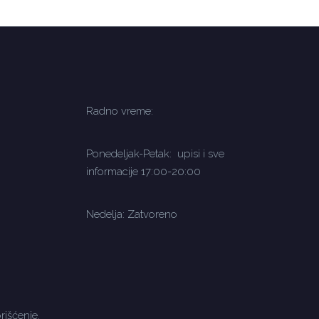
Radno vreme:
Ponedeljak-Petak: upisi i sve
informacije 17:00-20:00
Nedelja: Zatvoreno
rišćenje.