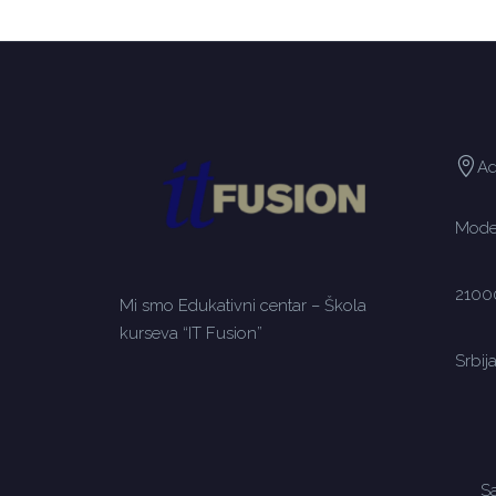
Ad
Moden
2100
Mi smo Edukativni centar – Škola
kurseva “IT Fusion”
Srbij
Sa