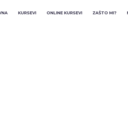
VNA
KURSEVI
ONLINE KURSEVI
ZAŠTO MI?