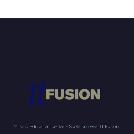
Mi smo Edukativni centar – Škola kurseva “IT Fusion”