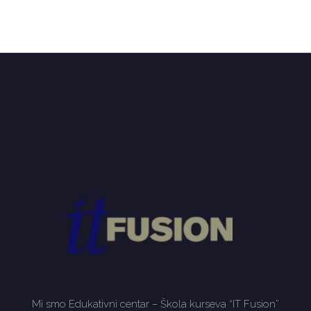
Mi smo Edukativni centar – Škola kurseva “IT Fusion”