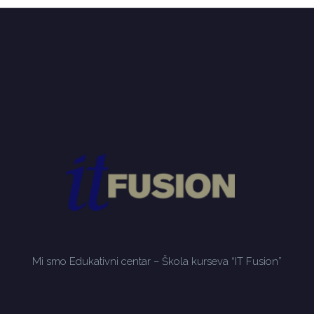
Mi smo Edukativni centar – Škola kurseva “IT Fusion”